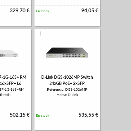
329,70 €
94,05 €
En stock
17-1G-16S+ RM
D-Link DGS-1026MP Switch
 16xSFP+ L6
24xGB PoE+ 2xSFP
S317-1G-16S+RM
Referencia: DGS-1026MP
ikrotik
Marca: D-Link
502,15 €
535,55 €
En stock