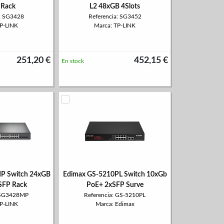
 Rack
L2 48xGB 4Slots
a: SG3428
Referencia: SG3452
TP-LINK
Marca: TP-LINK
251,20 €
452,15 €
En stock
P Switch 24xGB
Edimax GS-5210PL Switch 10xGb
SFP Rack
PoE+ 2xSFP Surve
: SG3428MP
Referencia: GS-5210PL
TP-LINK
Marca: Edimax