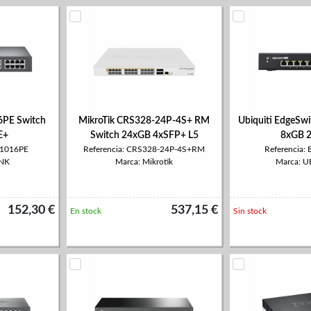
6PE Switch
MikroTik CRS328-24P-4S+ RM
Ubiquiti EdgeSw
E+
Switch 24xGB 4xSFP+ L5
8xGB 
G1016PE
Referencia: CRS328-24P-4S+RM
Referencia:
INK
Marca: Mikrotik
Marca: U
152,30 €
537,15 €
En stock
Sin stock