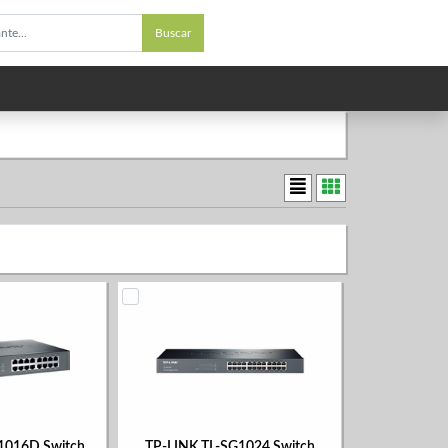
Buscar
1016D Switch
TP-LINK TL-SG1024 Switch