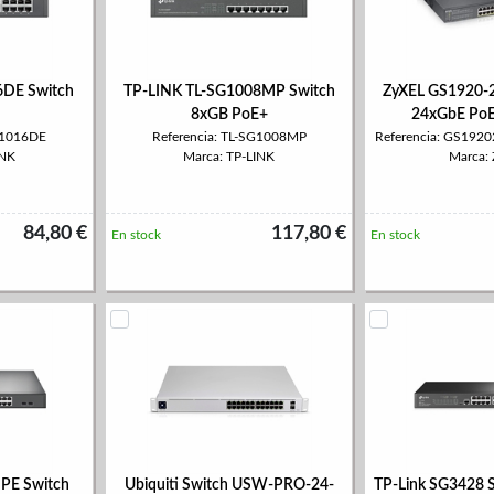
6DE Switch
TP-LINK TL-SG1008MP Switch
ZyXEL GS1920-
8xGB PoE+
24xGbE Po
G1016DE
Referencia: TL-SG1008MP
Referencia: GS19
INK
Marca: TP-LINK
Marca:
84,80 €
117,80 €
En stock
En stock
PE Switch
Ubiquiti Switch USW-PRO-24-
TP-Link SG3428 