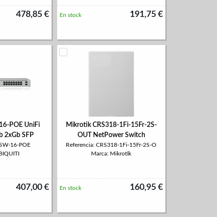
478,85 €
191,75 €
En stock
16-POE UniFi
Mikrotik CRS318-1Fi-15Fr-2S-
b 2xGb SFP
OUT NetPower Switch
 USW-16-POE
Referencia: CRS318-1Fi-15Fr-2S-O
BIQUITI
Marca: Mikrotik
407,00 €
160,95 €
En stock