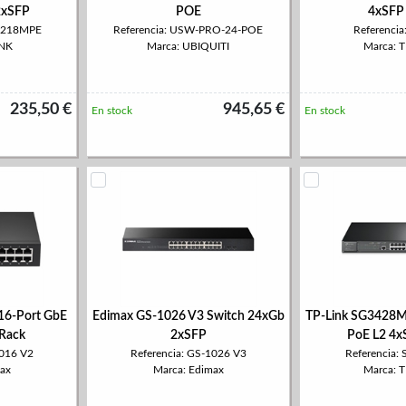
2xSFP
POE
4xSFP
G1218MPE
Referencia: USW-PRO-24-POE
Referenci
INK
Marca: UBIQUITI
Marca: 
235,50 €
945,65 €
En stock
En stock
16-Port GbE
Edimax GS-1026 V3 Switch 24xGb
TP-Link SG3428M
-Rack
2xSFP
PoE L2 4x
1016 V2
Referencia: GS-1026 V3
Referencia
ax
Marca: Edimax
Marca: 