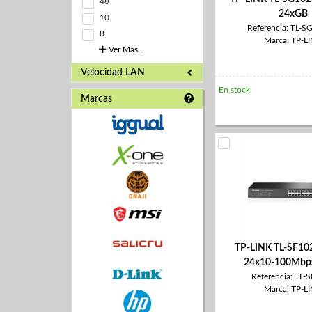
48
24xGB
10
Referencia: TL-
8
Marca: TP-L
Ver Más...
Velocidad LAN
En stock
Marcas
TP-LINK TL-SF10
24x10-100Mbps
Referencia: TL-
Marca: TP-L