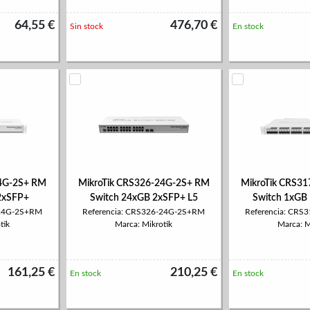
64,55 €
476,70 €
Sin stock
En stock
24G-2S+ RM
MikroTik CRS326-24G-2S+ RM
MikroTik CRS3
2xSFP+
Switch 24xGB 2xSFP+ L5
Switch 1xGB
-24G-2S+RM
Referencia: CRS326-24G-2S+RM
Referencia: CR
tik
Marca: Mikrotik
Marca: M
161,25 €
210,25 €
En stock
En stock