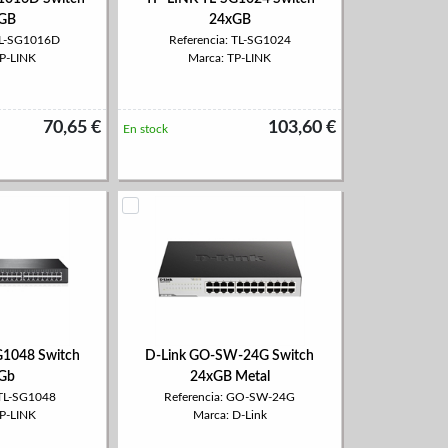
GB
24xGB
 TL-SG1016D
Referencia: TL-SG1024
TP-LINK
Marca: TP-LINK
70,65 €
103,60 €
En stock
G1048 Switch
D-Link GO-SW-24G Switch
Gb
24xGB Metal
 TL-SG1048
Referencia: GO-SW-24G
TP-LINK
Marca: D-Link