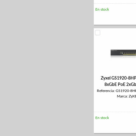
En stock
Zyxel GS1920-8HP
8xGbE PoE 2xG
Referencia: GS1920-8
Marca: ZyX
En stock