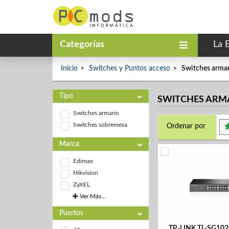
Categorías
La 
Inicio
Switches y Puntos acceso
Switches arma
Tipo
SWITCHES ARM
Switches armario
Switches sobremesa
Ordenar por
Marca
Edimax
Hikvision
ZyXEL
Ver Más...
Puertos
TP-LINK TL-SG102