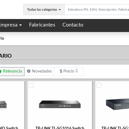
Todas las categorías
Empresa
Fabricantes
Contacto
rio
ARIO
Relevancia
Novedades
Precio
4D Switch
TP-LINK TL-SG1016 Switch
TP-LINK TL-SG