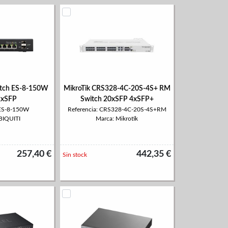
itch ES-8-150W
MikroTik CRS328-4C-20S-4S+ RM
2xSFP
Switch 20xSFP 4xSFP+
 ES-8-150W
Referencia: CRS328-4C-20S-4S+RM
BIQUITI
Marca: Mikrotik
257,40 €
442,35 €
Sin stock