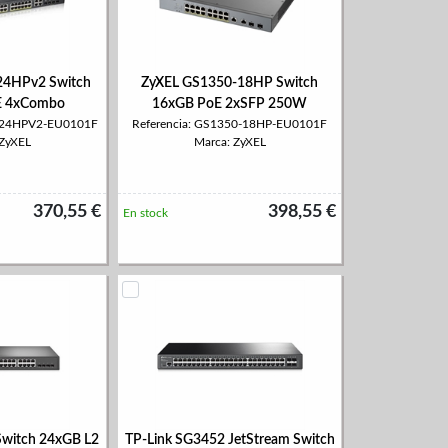
24HPv2 Switch
ZyXEL GS1350-18HP Switch
E 4xCombo
16xGB PoE 2xSFP 250W
2024HPV2-EU0101F
Referencia: GS1350-18HP-EU0101F
 ZyXEL
Marca: ZyXEL
370,55 €
398,55 €
En stock
Switch 24xGB L2
TP-Link SG3452 JetStream Switch