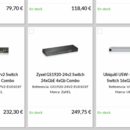
79,70 €
118,40 €
En stock
En stock
v2 Switch
Zyxel GS1920-24v2 Switch
Ubiquiti USW-
b Combo
24xGbE 4xGb Combo
Switch 16xG
HPV2-EU0101F
Referencia: GS1920-24V2-EU0101F
Referencia:
EL
Marca: ZyXEL
Marca: U
232,30 €
249,75 €
En stock
En stock