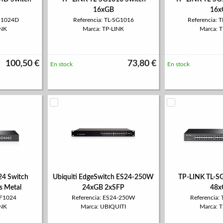
16xGB
16x
SG1024D
Referencia: TL-SG1016
Referencia:
INK
Marca: TP-LINK
Marca: 
100,50 €
73,80 €
En stock
En stock
24 Switch
Ubiquiti EdgeSwitch ES24-250W
TP-LINK TL-S
 Metal
24xGB 2xSFP
48x
SF1024
Referencia: ES24-250W
Referencia:
INK
Marca: UBIQUITI
Marca: 