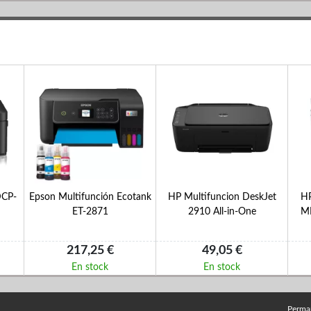
DCP-
Epson Multifunción Ecotank
HP Multifuncion DeskJet
HP
ET-2871
2910 All-in-One
M
217,25 €
49,05 €
En stock
En stock
Perma