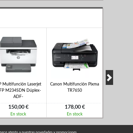
 Multifunción Laserjet
Canon Multifunción Pixma
Epson Multifu
FP M234SDN Dúplex-
TR7650
ET-2
ADF-
150,00 €
178,00 €
223,
En stock
En stock
En s
nece atento a nuestras novedades y promociones