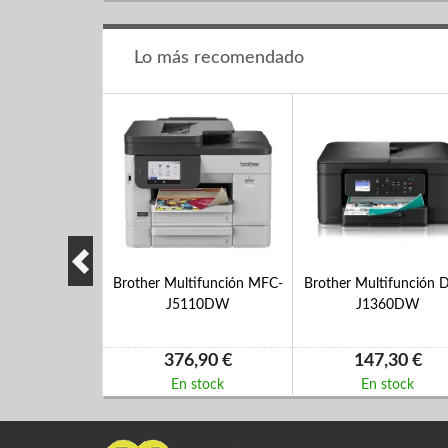
Lo más recomendado
nción LaserJet
Brother Multifunción MFC-
Brother Multifunción 
w-wifi-duplex
J5110DW
J1360DW
,35 €
376,90 €
147,30 €
 stock
En stock
En stock