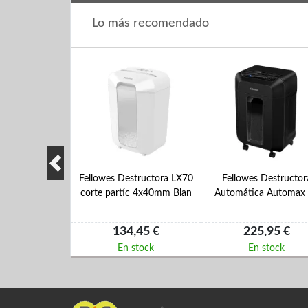
Lo más recomendado
structora 60CS
Fellowes Destructora LX70
Fellowes Destructor
tiras de 7mm
corte partíc 4x40mm Blan
Automática Automax
,10 €
134,45 €
225,95 €
 stock
En stock
En stock