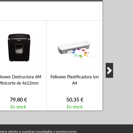
llowes Destructora 6M
Fellowes Plastificadora Ion
Fellowes Plast
Minicorte de 4x12mm
A4
A
79,80 €
50,35 €
68,2
En stock
En stock
En s
nece atento a nuestras novedades y promociones