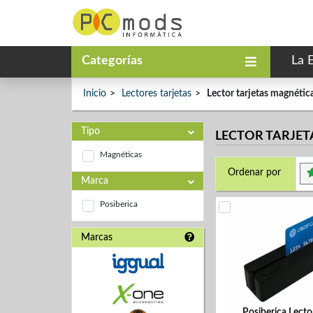
Categorías
La 
Inicio
Lectores tarjetas
Lector tarjetas magnétic
Tipo
LECTOR TARJET
Magnéticas
Ordenar por
Marca
Posiberica
Marcas
Posiberica Lect