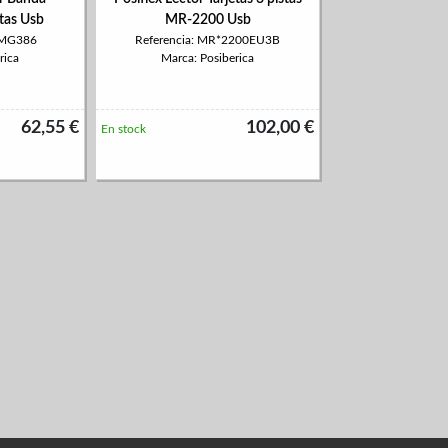
tas Usb
MR-2200 Usb
03MG386
Referencia: MR*2200EU3B
rica
Marca: Posiberica
62,55 €
102,00 €
En stock