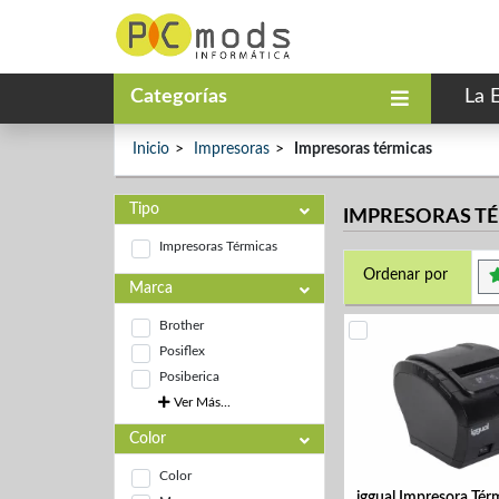
Categorías
La 
Inicio
Impresoras
Impresoras térmicas
Tipo
IMPRESORAS T
Impresoras Térmicas
Ordenar por
Marca
Brother
Posiflex
Posiberica
Ver Más...
Color
Color
iggual Impresora Té