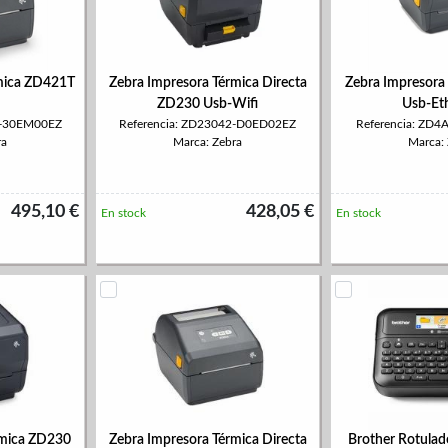
mica ZD421T
Zebra Impresora Térmica Directa
Zebra Impresora
ZD230 Usb-Wifi
Usb-Et
2-30EM00EZ
Referencia: ZD23042-D0ED02EZ
Referencia: ZD
ra
Marca: Zebra
Marca:
495,10 €
428,05 €
En stock
En stock
rmica ZD230
Zebra Impresora Térmica Directa
Brother Rotulad