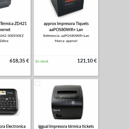
 Térmica ZD421
approx Impresora Tiquets
hernet
aaPOS80Wifi+ Lan
4A042-30EE00EZ
Referencia: aaPOS80Wifi+Lan
 Zebra
Marca: approx!
618,35 €
121,10 €
En stock
ora Electronica
iggual Impresora térmica tickets