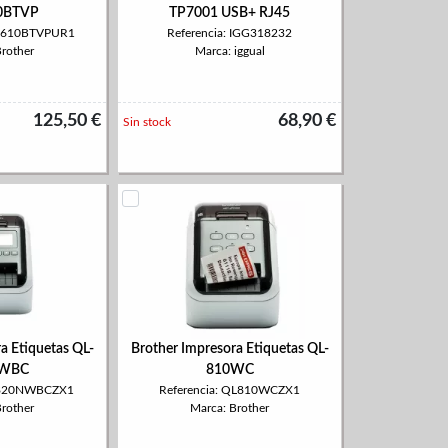
0BTVP
TP7001 USB+ RJ45
TD610BTVPUR1
Referencia: IGG318232
Brother
Marca: iggual
125,50 €
68,90 €
Sin stock
a Etiquetas QL-
Brother Impresora Etiquetas QL-
WBC
810WC
QL820NWBCZX1
Referencia: QL810WCZX1
Brother
Marca: Brother