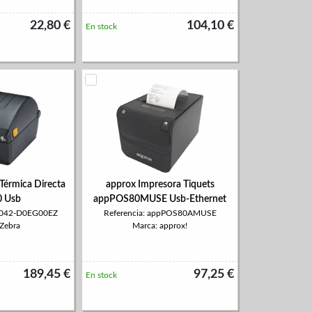
22,80 €
104,10 €
En stock
Térmica Directa
approx Impresora Tiquets
 Usb
appPOS80MUSE Usb-Ethernet
22042-D0EG00EZ
Referencia: appPOS80AMUSE
 Zebra
Marca: approx!
189,45 €
97,25 €
En stock