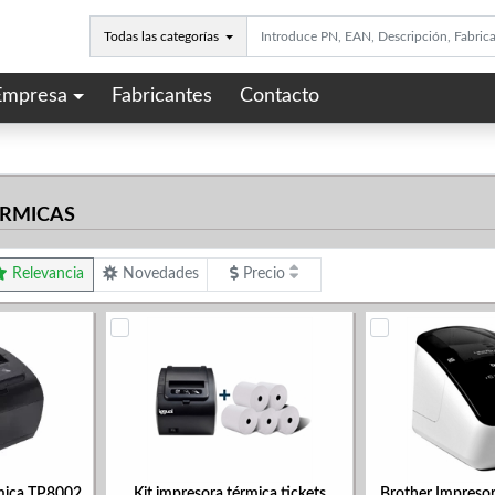
Todas las categorías
Empresa
Fabricantes
Contacto
ÉRMICAS
Relevancia
Novedades
Precio
rmica TP8002
Kit impresora térmica tickets
Brother Impresor