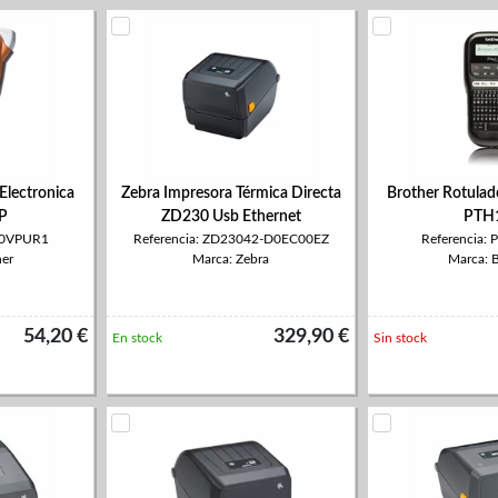
Electronica
Zebra Impresora Térmica Directa
Brother Rotulad
P
ZD230 Usb Ethernet
PTH
110VPUR1
Referencia: ZD23042-D0EC00EZ
Referencia:
her
Marca: Zebra
Marca: 
54,20 €
329,90 €
En stock
Sin stock