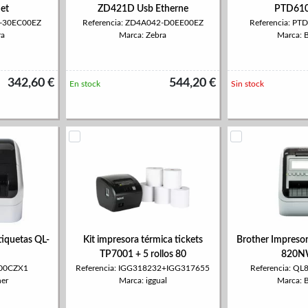
et
ZD421D Usb Etherne
PTD61
2-30EC00EZ
Referencia: ZD4A042-D0EE00EZ
Referencia: P
ra
Marca: Zebra
Marca: 
342,60 €
544,20 €
En stock
Sin stock
tiquetas QL-
Kit impresora térmica tickets
Brother Impresor
TP7001 + 5 rollos 80
820N
100CZX1
Referencia: IGG318232+IGG317655
Referencia: 
her
Marca: iggual
Marca: 