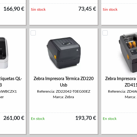
166,90 €
73,45 €
Sin stock
Sin stock
tiquetas QL-
Zebra Impresora Térmica ZD220
Zebra Impresora 
B
Usb
ZD411
10NWBCZX1
Referencia: ZD22042-T0EG00EZ
Referencia: ZD
her
Marca: Zebra
Marca:
261,00 €
193,70 €
En stock
En stock