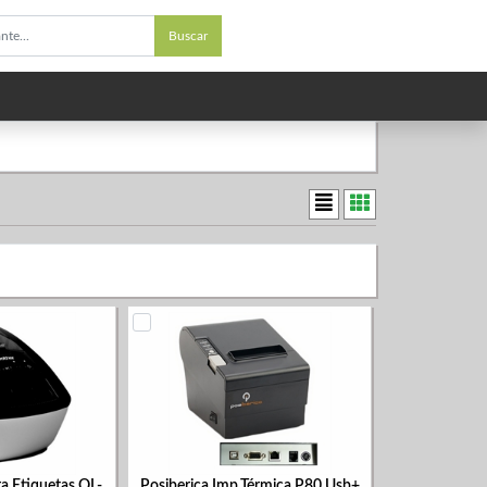
Buscar
a Etiquetas QL-
Posiberica Imp.Térmica P80 Usb+