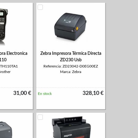
ora Electronica
Zebra Impresora Térmica Directa
110
ZD230 Usb
 PTH110TA1
Referencia: ZD23042-D0EG00EZ
Brother
Marca: Zebra
31,00 €
328,10 €
En stock