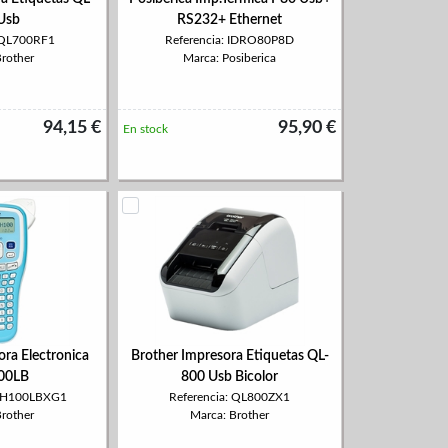
Usb
RS232+ Ethernet
: QL700RF1
Referencia: IDRO80P8D
Brother
Marca: Posiberica
94,15 €
95,90 €
En stock
ora Electronica
Brother Impresora Etiquetas QL-
00LB
800 Usb Bicolor
PTH100LBXG1
Referencia: QL800ZX1
Brother
Marca: Brother