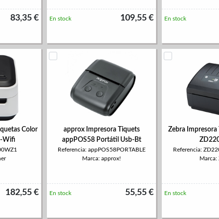
83,35 €
109,55 €
En stock
En stock
iquetas Color
approx Impresora Tiquets
Zebra Impresora 
Wifi
appPOS58 Portátil Usb-Bt
ZD220
500WZ1
Referencia: appPOS58PORTABLE
Referencia: ZD
her
Marca: approx!
Marca:
182,55 €
55,55 €
En stock
En stock