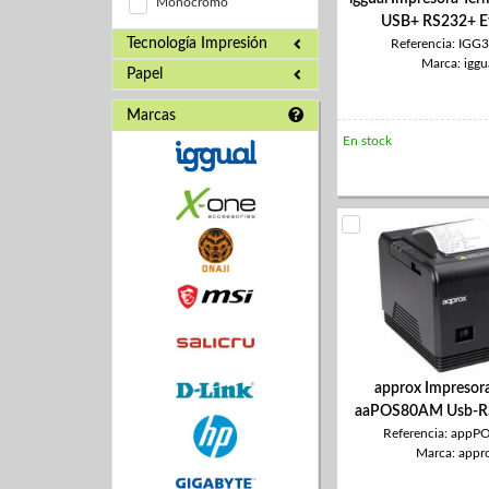
Monocromo
USB+ RS232+ E
Tecnología Impresión
Referencia: IGG
Marca: iggu
Papel
Marcas
En stock
approx Impresora
aaPOS80AM Usb-RS
Referencia: app
Marca: appr