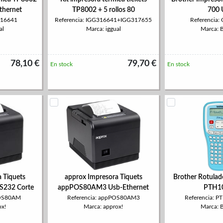
thernet
TP8002 + 5 rollos 80
700 
316641
Referencia: IGG316641+IGG317655
Referencia
al
Marca: iggual
Marca: 
78,10 €
79,70 €
En stock
En stock
 Tiquets
approx Impresora Tiquets
Brother Rotulad
232 Corte
appPOS80AM3 Usb-Ethernet
PTH1
POS80AM
Referencia: appPOS80AM3
Referencia: 
ox!
Marca: approx!
Marca: 