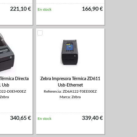
221,10 €
166,90 €
En stock
Térmica Directa
Zebra Impresora Térmica ZD611
 Usb
Usb-Ethernet
4A022-D0EM00EZ
Referencia: ZD6A122-T0EE00EZ
 Zebra
Marca: Zebra
340,65 €
339,40 €
En stock