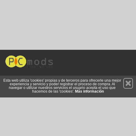
Permanece atento a nuestras novedades y promociones
Esta web utiliza 'cookies' propias y de terceros para ofrecerle una mejor
experiencia y servicio y poder registrar el proceso de compra. Al
Suscríbete
navegar o utilizar nuestros servicios el usuario acepta el uso que
hacemos de las 'cookies'.
Más información
Privacidad
Cómo llegar
Condiciones de Uso
Cookies
© 2026 Copyright:
www.pc-mods.es