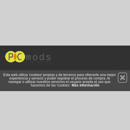
Permanece atento a nuestras novedades y promociones
Esta web utiliza 'cookies' propias y de terceros para ofrecerle una mejor
experiencia y servicio y poder registrar el proceso de compra. Al
Suscríbete
navegar o utilizar nuestros servicios el usuario acepta el uso que
hacemos de las 'cookies'.
Más información
Privacidad
Cómo llegar
Condiciones de Uso
Cookies
© 2026 Copyright:
www.pc-mods.es