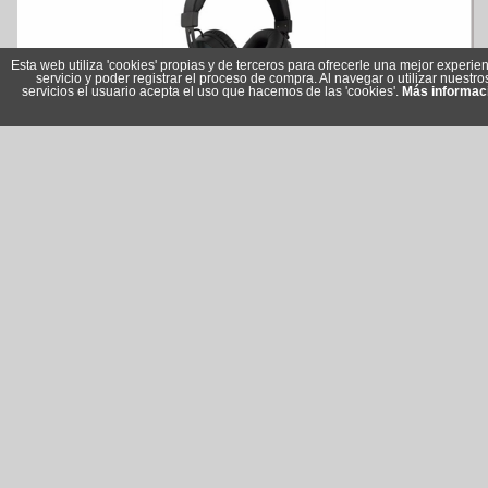
Esta web utiliza 'cookies' propias y de terceros para ofrecerle una mejor experien
servicio y poder registrar el proceso de compra. Al navegar o utilizar nuestro
servicios el usuario acepta el uso que hacemos de las 'cookies'.
Más informac
Ewent Auricular PL3321 iluminación LED RGB
Referencia: PL3321
Marca: Ewent
24,05 €
En stock